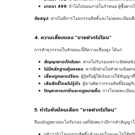
มาตรา 499
: ถ้าไม่ไถ่ถอนภายในกำหนด ผู้ซื้อฝากไ
ข้อสรุป:
หากไม่มีการโอนกรรมสิทธิ์และไม่จดทะเบียนที่ส
4. ความเสี่ยงของ “ขายฝากไม่โอน”
การทำธุรกรรมในลักษณะนี้มีความเสี่ยงสูง ได้แก่
สัญญาอาจเป็นโมฆะ
: ศาลไม่รับรองเพราะขัดต่อข
ไม่มีหลักฐานคุ้มครอง
: หากอีกฝ่ายไม่ทำตามข้อตกล
เสี่ยงถูกเอาเปรียบ
: ผู้กู้หรือผู้ให้เงินอาจใช้สัญญ
เสียสิทธิ์โดยไม่รู้ตัว
: ผู้ขายคิดว่ากรรมสิทธิ์ยังอยู
ปัญหาทางภาษีและกฎหมายอื่น
: การไม่จดทะเบีย
5. ทำไมยังมีคนเลือก “ขายฝากไม่โอน”
ถึงแม้กฎหมายจะไม่รับรอง แต่ก็ยังพบว่ามีการทำสัญญา
กลัวว่าถ้าโอนกรรมสิทธิ์แล้วจะถูกโกงและไม่ได้ทรั