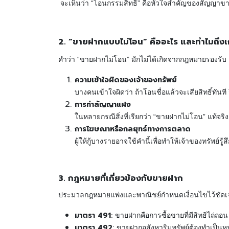
จะเห็นว่า “โอนกรรมสิทธิ์” คือหัวใจสำคัญของสัญญาขา
2. “ขายฝากแบบไม่โอน” คืออะไร และทำไมถึงเก
คำว่า “ขายฝากไม่โอน” มักไม่ได้เกิดจากกฎหมายรองรับ แ
ความเข้าใจผิดของเจ้าของทรัพย์
บางคนเข้าใจผิดว่า ถ้าโอนชื่อแล้วจะเสียสิทธิ์ทันท
การทำสัญญาแฝง
ในหลายกรณีสิ่งที่เรียกว่า “ขายฝากไม่โอน” แท้จริ
การโฆษณาหรือกลยุทธ์ทางการตลาด
ผู้ให้กู้บางรายอาจใช้คำนี้เพื่อทำให้เจ้าของทรัพย์
3. กฎหมายที่เกี่ยวข้องกับขายฝาก
ประมวลกฎหมายแพ่งและพาณิชย์กำหนดเงื่อนไขไว้ชัดเ
มาตรา 491
: ขายฝากคือการซื้อขายที่มีสิทธิไถ่ถอน
มาตรา 492
: ขายฝากอสังหาริมทรัพย์ต้องทำเป็นห