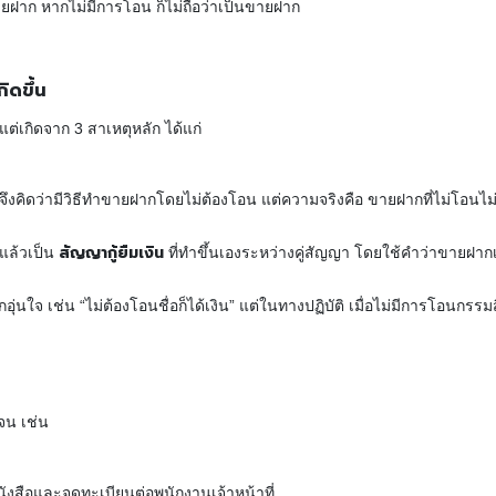
ยฝาก หากไม่มีการโอน ก็ไม่ถือว่าเป็นขายฝาก
ิดขึ้น
ต่เกิดจาก 3 สาเหตุหลัก ได้แก่
ี จึงคิดว่ามีวิธีทำขายฝากโดยไม่ต้องโอน แต่ความจริงคือ ขายฝากที่ไม่โอนไม
สัญญากู้ยืมเงิน
งแล้วเป็น
ที่ทำขึ้นเองระหว่างคู่สัญญา โดยใช้คำว่าขายฝากเพื่
รู้สึกอุ่นใจ เช่น “ไม่ต้องโอนชื่อก็ได้เงิน” แต่ในทางปฏิบัติ เมื่อไม่มีการ
จน เช่น
นังสือและจดทะเบียนต่อพนักงานเจ้าหน้าที่